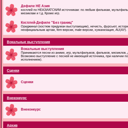
Дефиле НЕ Азия
косплей по НЕАЗИАТСКИМ источникам: по любым фильмам, мультфильма
мюзиклам и т.д. Кроме игр.
Косплей-Дефиле "Без границ"
Ориджинал (костюм придуман выступающим), нечисть, фурсьют, историч
неофициальным артам, fem-версии, male-версии, хуманизация, AU(АУ).
Вокальные выступления
Вокальные выступления
Принимаются песни из аниме, игр, мультфильмов, фильмов, мюзиклов, 
Возможно выступление с песней не имеющей источника, при наличии по
исполнением).
Сценки
Сценки
Внеконкурс
Внеконкурс
Архив