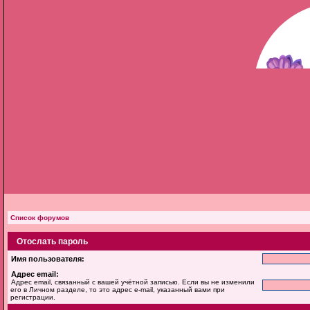
Список форумов
Отослать пароль
Имя пользователя:
Адрес email:
Адрес email, связанный с вашей учётной записью. Если вы не изменили
его в Личном разделе, то это адрес e-mail, указанный вами при
регистрации.