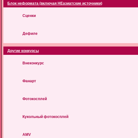
Блок неформата (включая НЕазиатские источники)
Сценки
Дефиле
Другие конкурсы
Внеконкурс
Фанарт
Фотокосплей
Кукольный фотокосплей
AMV