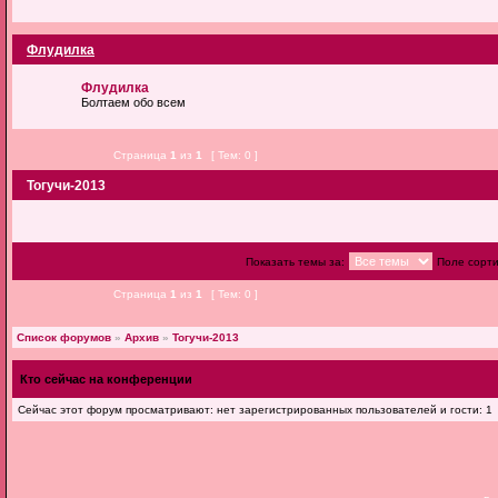
Флудилка
Флудилка
Болтаем обо всем
Страница
1
из
1
[ Тем: 0 ]
Тогучи-2013
Показать темы за:
Поле сорт
Страница
1
из
1
[ Тем: 0 ]
Список форумов
»
Архив
»
Тогучи-2013
Кто сейчас на конференции
Сейчас этот форум просматривают: нет зарегистрированных пользователей и гости: 1