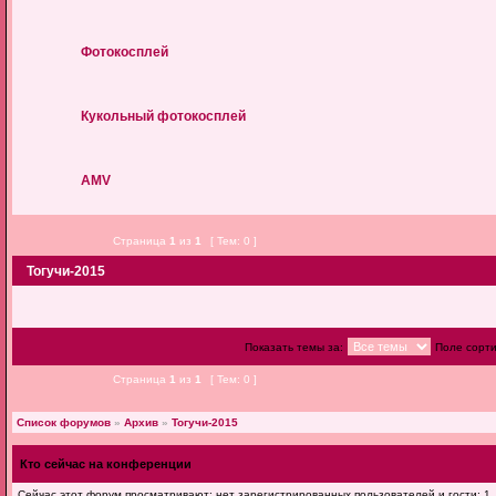
Фотокосплей
Кукольный фотокосплей
AMV
Страница
1
из
1
[ Тем: 0 ]
Тогучи-2015
Показать темы за:
Поле сорт
Страница
1
из
1
[ Тем: 0 ]
Список форумов
»
Архив
»
Тогучи-2015
Кто сейчас на конференции
Сейчас этот форум просматривают: нет зарегистрированных пользователей и гости: 1