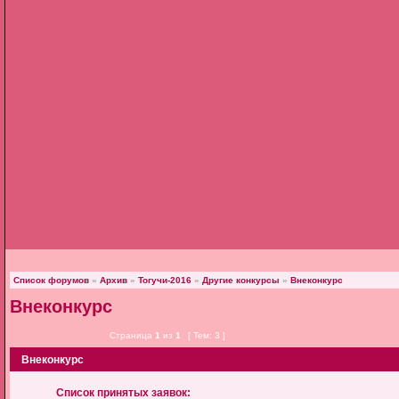
Список форумов
»
Архив
»
Тогучи-2016
»
Другие конкурсы
»
Внеконкурс
Внеконкурс
Страница
1
из
1
[ Тем: 3 ]
Внеконкурс
Список принятых заявок: