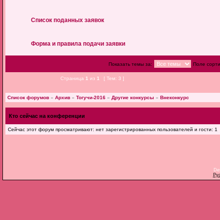
Список поданных заявок
Форма и правила подачи заявки
Показать темы за:
Поле сорт
Страница
1
из
1
[ Тем: 3 ]
Список форумов
»
Архив
»
Тогучи-2016
»
Другие конкурсы
»
Внеконкурс
Кто сейчас на конференции
Сейчас этот форум просматривают: нет зарегистрированных пользователей и гости: 1
De
Ру