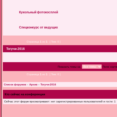
Кукольный фотокосплей
Спецконкурс от ведущих
Страница
1
из
1
[ Тем: 0 ]
Тогучи-2016
Показать темы за:
Поле сорт
Страница
1
из
1
[ Тем: 0 ]
Список форумов
»
Архив
»
Тогучи-2016
Кто сейчас на конференции
Сейчас этот форум просматривают: нет зарегистрированных пользователей и гости: 1