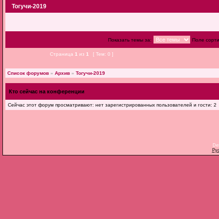
Тогучи-2019
Показать темы за:
Поле сорт
Страница
1
из
1
[ Тем: 0 ]
Список форумов
»
Архив
»
Тогучи-2019
Кто сейчас на конференции
Сейчас этот форум просматривают: нет зарегистрированных пользователей и гости: 2
De
Ру