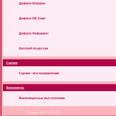
Дефиле Игровое
Дефиле НЕ Азия
Дефиле Неформат
Косплей по-русски
Сценки
Сценки - все направления
Внеконкурс
Внеконкурсные выступления
Страница
1
из
1
[ Тем: 0 ]