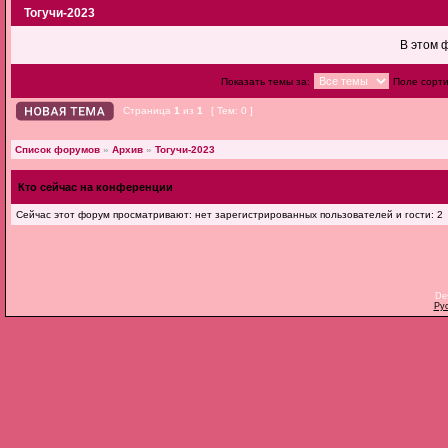
Тогучи-2023
В этом 
Показать темы за:
Поле сорт
Страница
1
из
1
[ Тем: 0 ]
Список форумов
»
Архив
»
Тогучи-2023
Кто сейчас на конференции
Сейчас этот форум просматривают: нет зарегистрированных пользователей и гости: 2
De
Ру