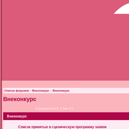
Список форумов
»
Внеконкурс
»
Внеконкурс
Внеконкурс
Страница
1
из
1
[ Тем: 3 ]
Внеконкурс
Список принятых в сценическую программу заявок