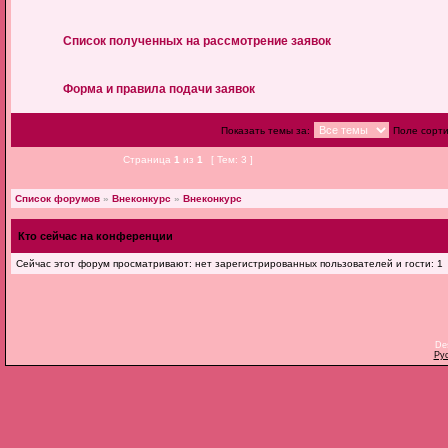
Список полученных на рассмотрение заявок
Форма и правила подачи заявок
Показать темы за:
Поле сорт
Страница
1
из
1
[ Тем: 3 ]
Список форумов
»
Внеконкурс
»
Внеконкурс
Кто сейчас на конференции
Сейчас этот форум просматривают: нет зарегистрированных пользователей и гости: 1
De
Ру