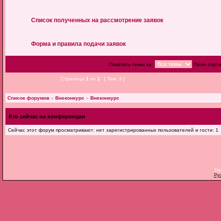
Список полученных на рассмотрение заявок
Форма и правила подачи заявок
Показать темы за:
Поле сорт
Страница
1
из
1
[ Тем: 3 ]
Список форумов
»
Внеконкурс
»
Внеконкурс
Кто сейчас на конференции
Сейчас этот форум просматривают: нет зарегистрированных пользователей и гости: 1
De
Ру