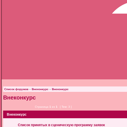
Список форумов
»
Внеконкурс
»
Внеконкурс
Внеконкурс
Страница
1
из
1
[ Тем: 3 ]
Внеконкурс
Список принятых в сценическую программу заявок