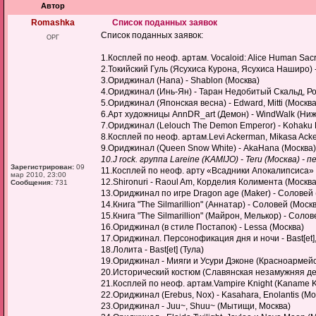
Автор
Romashka
Список поданных заявок
Список поданных заявок:
ОРГ
1.Косплей по неоф. артам. Vocaloid: Alice Human Sac
2.Токийский Гуль (Ясухиса Курона, Ясухиса Наширо) 
3.Ориджинал (Hana) - Shablon (Москва)
4.Ориджинал (Инь-Ян) - Таран Недобитый Скальд, Ро
5.Ориджинал (Японская весна) - Edward, Mitti (Москва
6.Арт художницы AnnDR_art (Демон) - WindWalk (Ни
7.Ориджинал (Lelouch The Demon Emperor) - Kohaku 
8.Косплей по неоф. артам.Levi Ackerman, Mikasa Acker
9.Ориджинал (Queen Snow White) - AkaHana (Москва)
10.J rock. группа Lareine (KAMIJO) - Teru (Москва) 
Зарегистрирован:
09
11.Косплей по неоф. арту «Всадники Апокалипсиса» 
мар 2010, 23:00
12.Shironuri - Raoul Am, Корделия Колимента (Москва
Сообщения:
731
13.Ориджинал по игре Dragon age (Maker) - Соловей 
14.Книга "The Silmarillion" (Аннатар) - Соловей (Моск
15.Книга "The Silmarillion" (Майрон, Мелькор) - Солов
16.Ориджинал (в стиле Постапок) - Lessa (Москва)
17.Ориджинал. Персонофикация дня и ночи - Bast[et],
18.Лолита - Bast[et] (Тула)
19.Ориджинал - Мияги и Усури Дэконе (Красноармейс
20.Исторический костюм (Славянская незамужняя дева
21.Косплей по неоф. артам.Vampire Knight (Kaname K
22.Ориджинал (Erebus, Nox) - Kasahara, Enolantis (Мо
23.Ориджинал - Juu~, Shuu~ (Мытищи, Москва)