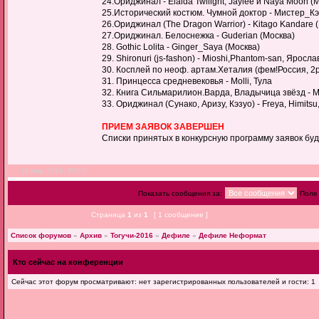
24.Ориджинал - Elaida Twilight, Jaylee и Naya Moon 
25.Исторический костюм. Чумной доктор - Мистер_Кэ
26.Ориджинал (The Dragon Warrior) - Kitago Kandare 
27.Ориджинал. Белоснежка - Guderian (Москва)
28. Gothic Lolita - Ginger_Saya (Москва)
29. Shironuri (js-fashon) - Mioshi,Phantom-san, Ярос
30. Косплей по неоф. артам.Хеталия (фем!Россия, 2р
31. Принцесса средневековья - Molli, Тула
32. Книга Сильмарилион.Варда, Владычица звёзд - Mo
33. Ориджинал (Сунако, Аризу, Кэзуо) - Freya, Himitsu
ПРИЕМ ЗАЯВОК ЗАВЕРШЕН
Списки принятых в конкурсную программу заявок бу
11 мар 2016, 20:09
Показать сообщения за:
Поле
Страница
1
из
1
[ 1 сообщение ]
Список форумов
»
Архив
»
Тогучи-2016
»
Дефиле
»
Дефиле Неформат
Кто сейчас на конференции
Сейчас этот форум просматривают: нет зарегистрированных пользователей и гости: 1