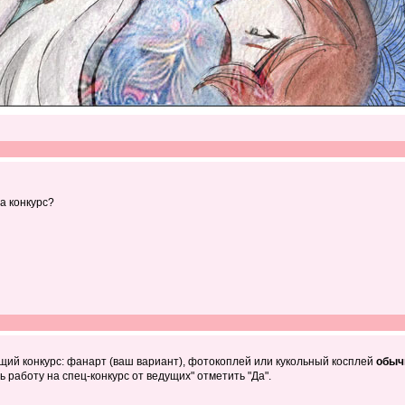
а конкурс?
щий конкурс: фанарт (ваш вариант), фотокоплей или кукольный косплей
обыч
 работу на спец-конкурс от ведущих" отметить "Да".