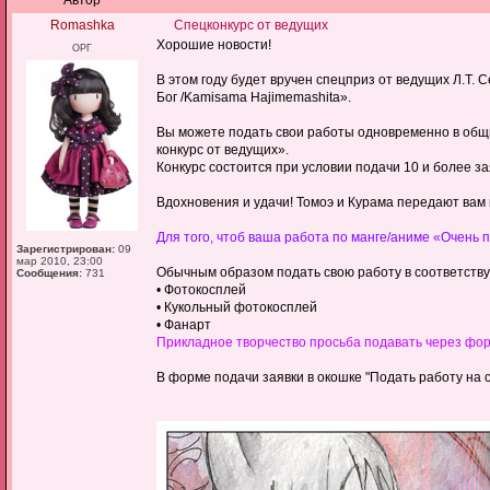
Автор
Romashka
Спецконкурс от ведущих
Хорошие новости!
ОРГ
В этом году будет вручен спецприз от ведущих Л.Т. 
Бог /Kamisama Hajimemashita».
Вы можете подать свои работы одновременно в общий
конкурс от ведущих».
Конкурс состоится при условии подачи 10 и более за
Вдохновения и удачи! Томоэ и Курама передают вам 
Для того, чтоб ваша работа по манге/аниме «Очень п
Зарегистрирован:
09
мар 2010, 23:00
Обычным образом подать свою работу в соответств
Сообщения:
731
• Фотокосплей
• Кукольный фотокосплей
• Фанарт
Прикладное творчество просьба подавать через фор
В форме подачи заявки в окошке "Подать работу на с