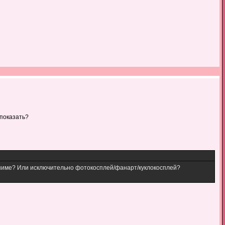
 показать?
аниме? Или исключительно фотокосплей/фанарт/куклокосплей?