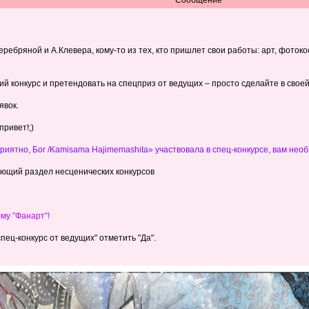
Сообщение
Серебряной и А.Клевера, кому-то из тех, кто пришлет свои работы: арт, фото
 конкурс и претендовать на спецприз от ведущих – просто сделайте в своей
явок.
привет!;)
риятно, Бог /Kamisama Hajimemashita» участвовала в спец-конкурсе, вам нео
ующий раздел несценических конкурсов
му "Фанарт"!
пец-конкурс от ведущих" отметить "Да".