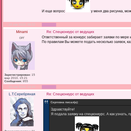
И еще вопрос
у меня два рисунка, мо
16 апр 2016, 09:52
Minami
Re: Спецконкурс от ведущих
Ответственный за конкурс забирает заявки по мере и
ОРГ
По правилам Вы можете подать несколько заявок, к
Зарегистрирован:
15
мар 2010, 15:21
Сообщения:
955
16 апр 2016, 13:34
L.Т.Серебряная
Re: Спецконкурс от ведущих
Сергевна писал(а):
Здравствуйте!
Я подала заявку на спецконкурс. А как узнать,