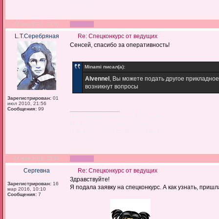
Дядя Шерил
24 мар 2016, 23:51
L.Т.Серебряная
Re: Спецконкурс от ведущих
Сенсей, спасибо за оперативность!
Minami писал(а):
Alvennel
, Вы можете подать другое прикладное
возникнут вопросы
Зарегистрирован:
01
июл 2010, 21:56
Сообщения:
99
_________________
Не поддавайся гневу - будь спокоен.
Кто нервничает, раньше умирает
И не в бою, а просто так - от нервов;)
Дядя Шерил
24 мар 2016, 23:51
Сергевна
Re: Спецконкурс от ведущих
Здравствуйте!
Зарегистрирован:
16
Я подала заявку на спецконкурс. А как узнать, приш
мар 2016, 10:10
Сообщения:
7