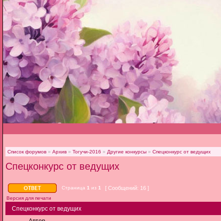
Список форумов
»
Архив
»
Тогучи-2016
»
Другие конкурсы
»
Спецконкурс от ведущих
Спецконкурс от ведущих
Страница
1
из
1
[ Сообщений: 16 ]
Версия для печати
Спецконкурс от ведущих