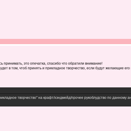
ь принимать, это опечатка, спасибо что обратили внимание!
 будет в том, чтоб принять и прикладное творчество, если будут желающие его
рикладное творчество" на крафт/хэндмейд/прочее рукоблудство по данному 