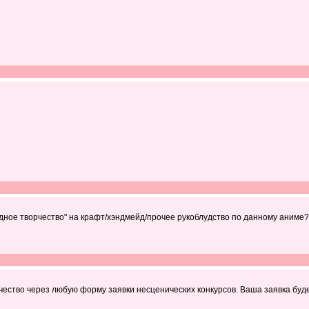
дное творчество" на крафт/хэндмейд/прочее рукоблудство по данному аниме
чество через любую форму заявки несценических конкурсов. Ваша заявка буде