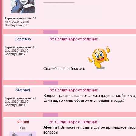
_________________
Не поддавайся гневу - будь спокоен.
Кто нервничает, раньше умирает
И не в бою, а просто так - от нервов;)
Зарегистрирован:
01
Дядя Шерил
июл 2010, 21:56
Сообщения:
99
17 мар 2016, 02:06
Сергевна
Re: Спецконкурс от ведущих
Зарегистрирован:
16
мар 2016, 10:10
Сообщения:
7
Спасибо!!! Разобралась
17 мар 2016, 09:54
Alvennel
Re: Спецконкурс от ведущих
Вопрос - распространяется ли определение "прикла
Зарегистрирован:
21
Если да, то каким образом его подавать тогда?
мар 2016, 22:05
Сообщения:
1
22 мар 2016, 01:26
Minami
Re: Спецконкурс от ведущих
Alvennel
, Вы можете подать другое прикладное твор
ОРГ
вопросы