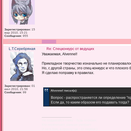
Зарегистрирован:
15
мар 2010, 15:21
Сообщения:
955
23 мар 2016, 22:58
L.Т.Серебряная
Re: Спецконкурс от ведущих
Уважаемая, Alvennel!
Прикладное творчество изначально не планировалос
Но, с другой страны, это спец-конкурс и что плохого
Я сделаю поправку в правилах.
Зарегистрирован:
01
июл 2010, 21:56
Alvennel писал(а):
Сообщения:
99
Вопрос - распространяется ли определение "п
Если да, то каким образом его подавать тогда?
_________________
Не поддавайся гневу - будь спокоен.
Кто нервничает, раньше умирает
И не в бою, а просто так - от нервов;)