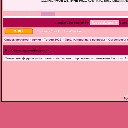
ОДИНОЧНОЕ ДЕФИЛЕ №21 Код Гиас: Восставший Лел
16 май 2022, 01:16
Показать сообщения за:
Поле
Страница
1
из
1
[ 1 сообщение ]
Список форумов
»
Архив
»
Тогучи-2022
»
Организационные вопросы
»
Оргвопросы ф
Кто сейчас на конференции
Сейчас этот форум просматривают: нет зарегистрированных пользователей и гости: 1
De
Ру