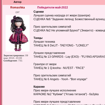
Автор
Romashka
Победители май-2022
Сценки
ОРГ
Лучшая сценка награда от жюри (гранпри)
СЦЕНКА №6 "Задание легенд: Божественный кузнец»
Приз зрительских симпатий
СЦЕНКА №2 Не упоминай Бруно!" (Энканто) - команда
Танцы
Лучшая техника
ТАНЕЦ № 8 DeLIT - TAEYONG - "LONELY"
Лучшее представление
Зарегистрирован:
09
ТАНЕЦ № 13 GPARDS - Lay (EXO) - "FLYING APSARA
мар 2010, 23:00
Сообщения:
731
Гранпри от жюри
ТАНЕЦ № 1 Q.kooha - NU'EST - "FACE"
Приз зрительских симпатий
ТАНЕЦ № 6 Angels - YooA - "Bon voyage"
Караоке
Приз жюри-лучшее исполнение
КАРАОКЕ №2 "Кубики" ("Атака титанов") - 6a3yka
Приз жюри-лучшее представление