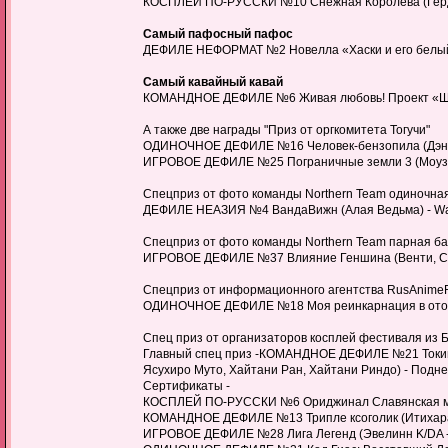
КОСПЛЕЙ ПО-РУССКИ №10 Снежная Королева (Герда, Сн
Самый пафосный пафос
ДЕФИЛЕ НЕФОРМАТ №2 Новелла «Хаски и его белый Ко
Самый кавайный кавай
КОМАНДНОЕ ДЕФИЛЕ №6 Живая любовь! Проект «Школ
А также две награды "Приз от оргкомитета Тогучи"
ОДИНОЧНОЕ ДЕФИЛЕ №16 Человек-бензопила (Дэндж
ИГРОВОЕ ДЕФИЛЕ №25 Пограничные земли 3 (Моуз)
Спецприз от фото команды Northern Team одиночная
ДЕФИЛЕ НЕАЗИЯ №4 ВандаВижн (Алая Ведьма) - Wa
Спецприз от фото команды Northern Team парная ба
ИГРОВОЕ ДЕФИЛЕ №37 Влияние Геншина (Венти, Сяо)
Спецприз от информационного агентства RusAnimeF
ОДИНОЧНОЕ ДЕФИЛЕ №18 Моя реинкарнация в отомэ-иг
Спец приз от организаторов косплей фестиваля из 
Главный спец приз -КОМАНДНОЕ ДЕФИЛЕ №21 Токийск
Ясухиро Муто, Хайтани Ран, Хайтани Риндо) - Подн
Сертификаты -
КОСПЛЕЙ ПО-РУССКИ №6 Ориджинал Славянская мифол
КОМАНДНОЕ ДЕФИЛЕ №13 Трипле ксоголик (Итихара Ю
ИГРОВОЕ ДЕФИЛЕ №28 Лига Легенд (Эвелинн K/DA -