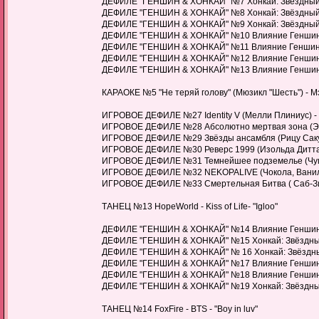
ДЕФИЛЕ "ГЕНШИН & ХОНКАЙ" №7 Хонкай: Звёздный П
ДЕФИЛЕ "ГЕНШИН & ХОНКАЙ" №8 Хонкай: Звёздный Пу
ДЕФИЛЕ "ГЕНШИН & ХОНКАЙ" №9 Хонкай: Звёздный Пут
ДЕФИЛЕ "ГЕНШИН & ХОНКАЙ" №10 Влияние Геншина
ДЕФИЛЕ "ГЕНШИН & ХОНКАЙ" №11 Влияние Геншина
ДЕФИЛЕ "ГЕНШИН & ХОНКАЙ" №12 Влияние Геншина 
ДЕФИЛЕ "ГЕНШИН & ХОНКАЙ" №13 Влияние Геншина (О
КАРАОКЕ №5 "Не теряй голову" (Мюзикл "Шесть") - М
ИГРОВОЕ ДЕФИЛЕ №27 Identity V (Мелли Плиниус) -
ИГРОВОЕ ДЕФИЛЕ №28 Абсолютно мертвая зона (Эл
ИГРОВОЕ ДЕФИЛЕ №29 Звёзды ансамбля (Рицу Саку
ИГРОВОЕ ДЕФИЛЕ №30 Реверс 1999 (Изольда Диттарс
ИГРОВОЕ ДЕФИЛЕ №31 Темнейшее подземелье (Чумн
ИГРОВОЕ ДЕФИЛЕ №32 NEKOPALIVE (Чокола, Ванилла)
ИГРОВОЕ ДЕФИЛЕ №33 Смертельная Битва ( Саб-Зи
ТАНЕЦ №13 HopeWorld - Kiss of Life- "Igloo"
ДЕФИЛЕ "ГЕНШИН & ХОНКАЙ" №14 Влияние Геншина (
ДЕФИЛЕ "ГЕНШИН & ХОНКАЙ" №15 Хонкай: Звёздный 
ДЕФИЛЕ "ГЕНШИН & ХОНКАЙ" № 16 Хонкай: Звёздный 
ДЕФИЛЕ "ГЕНШИН & ХОНКАЙ" №17 Влияние Геншина (
ДЕФИЛЕ "ГЕНШИН & ХОНКАЙ" №18 Влияние Геншина 
ДЕФИЛЕ "ГЕНШИН & ХОНКАЙ" №19 Хонкай: Звёздный 
ТАНЕЦ №14 FoxFire - BTS - "Boy in luv"