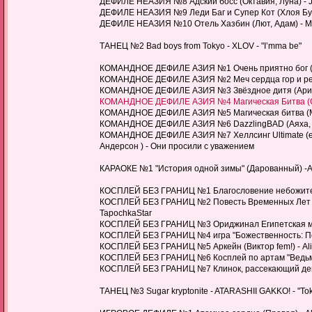
ДЕФИЛЕ НЕАЗИЯ №8 Адский босс (Октавия, Луна) - Ju
ДЕФИЛЕ НЕАЗИЯ №9 Леди Баг и Супер Кот (Хлоя Буржу
ДЕФИЛЕ НЕАЗИЯ №10 Отель Хазбин (Лют, Адам) - Ми
ТАНЕЦ №2 Bad boys from Tokyo - XLOV - "I’mma be"
КОМАНДНОЕ ДЕФИЛЕ АЗИЯ №1 Очень приятно бог (На
КОМАНДНОЕ ДЕФИЛЕ АЗИЯ №2 Меч сердца гор и рек (
КОМАНДНОЕ ДЕФИЛЕ АЗИЯ №3 Звёздное дитя (Арима 
КОМАНДНОЕ ДЕФИЛЕ АЗИЯ №4 Магическая Битва (Сугуру
КОМАНДНОЕ ДЕФИЛЕ АЗИЯ №5 Магическая битва (Махи
КОМАНДНОЕ ДЕФИЛЕ АЗИЯ №6 DazzlingBAD (Аяха, Ма
КОМАНДНОЕ ДЕФИЛЕ АЗИЯ №7 Хеллсинг Ultimate (епи
Андерсон ) - Они просили с уважением
КАРАОКЕ №1 "История одной зимы" (Дарованный) -A
КОСПЛЕЙ БЕЗ ГРАНИЦ №1 Благословение небожителей
КОСПЛЕЙ БЕЗ ГРАНИЦ №2 Повесть Временных Лет (ор
TapochkaStar
КОСПЛЕЙ БЕЗ ГРАНИЦ №3 Ориджинал Египетская ми
КОСПЛЕЙ БЕЗ ГРАНИЦ №4 игра "Божественность: Пер
КОСПЛЕЙ БЕЗ ГРАНИЦ №5 Аркейн (Виктор fem!) - Ali
КОСПЛЕЙ БЕЗ ГРАНИЦ №6 Косплей по артам "Ведьмак
КОСПЛЕЙ БЕЗ ГРАНИЦ №7 Клинок, рассекающий демо
ТАНЕЦ №3 Sugar kryptonite - ATARASHII GAKKO! - "Toky