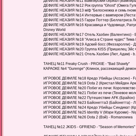
ДЕФИЛЕ НЕАЗИЯ №11 Вампирский сериал (Вампирша
ДЕФИЛЕ НЕАЗИЯ №12 Рок группа "Ghost" (Омега Гуль,
ДЕФИЛЕ НЕАЗИЯ №13 м/ф "Белоснежка и семь гномов"
ДЕФИЛЕ НЕАЗИЯ №14 Интервью с вампиром (Лестат 
ДЕФИЛЕ НЕАЗИЯ №15 Гарри Поттер (Беллатриса Ле
ДЕФИЛЕ НЕАЗИЯ №16 Красавица и Чудовище, Рапунце
Disney World
ДЕФИЛЕ НЕАЗИЯ №17 Отель Хазбин (Валентино) - B
ДЕФИЛЕ НЕАЗИЯ №18 "Алиса в Стране чудес" Тима Б
ДЕФИЛЕ НЕАЗИЯ №19 Адский босс (Физзаролли) - Д
ДЕФИЛЕ НЕАЗИЯ №20 Группа KISS (Пришелец Эйс Ф
ДЕФИЛЕ НЕАЗИЯ №21 Отель Хазбин (Лют, Адам) - b.p
ТАНЕЦ №11 Freaky Crush - PROXIE - "Bad Shawty"
КАРАОКЕ №4 "Gurenge" (Клинок, рассекающий демоно
ИГРОВОЕ ДЕФИЛЕ №18 Кредо Убийцы (Ассасин) - F
ИГРОВОЕ ДЕФИЛЕ №19 Dota 2 (Кристал Мейден Арка
ИГРОВОЕ ДЕФИЛЕ №20 Побег из печи: Королевство (
ИГРОВОЕ ДЕФИЛЕ №21 Побег из печи (Теневое молочно
ИГРОВОЕ ДЕФИЛЕ №22 Путешествие AFK (Брайон) -
ИГРОВОЕ ДЕФИЛЕ №23 Байонетта3 (Байонетта) - Л
ИГРОВОЕ ДЕФИЛЕ №24 Кредо Убийцы Синдикат (Кро
ИГРОВОЕ ДЕФИЛЕ №25 Identity V (Мэри Куроми) - N
ИГРОВОЕ ДЕФИЛЕ №26 Dota 2 (Вэй) - Romanowwa
ТАНЕЦ №12 JKIDS - GFRIEND - "Season of Memories"