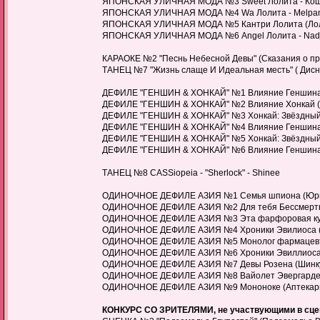
ЯПОНСКАЯ УЛИЧНАЯ МОДА №3 Sweet Лолита - Кош
ЯПОНСКАЯ УЛИЧНАЯ МОДА №4 Wa Лолита - Melpan
ЯПОНСКАЯ УЛИЧНАЯ МОДА №5 Кантри Лолита (Лоли
ЯПОНСКАЯ УЛИЧНАЯ МОДА №6 Аngel Лолита - Nadj
КАРАОКЕ №2 "Песнь Небесной Девы" (Сказания о при
ТАНЕЦ №7 "Жизнь слаще И Идеальная месть" ( Дисне
ДЕФИЛЕ "ГЕНШИН & ХОНКАЙ" №1 Влияние Геншина (
ДЕФИЛЕ "ГЕНШИН & ХОНКАЙ" №2 Влияние Хонкай (Роз
ДЕФИЛЕ "ГЕНШИН & ХОНКАЙ" №3 Хонкай: Звёздный П
ДЕФИЛЕ "ГЕНШИН & ХОНКАЙ" №4 Влияние Геншина (То
ДЕФИЛЕ "ГЕНШИН & ХОНКАЙ" №5 Хонкай: Звёздный П
ДЕФИЛЕ "ГЕНШИН & ХОНКАЙ" №6 Влияние Геншина 
ТАНЕЦ №8 CASSiopeia - "Sherlock" - Shinee
ОДИНОЧНОЕ ДЕФИЛЕ АЗИЯ №1 Семья шпиона (Юрий 
ОДИНОЧНОЕ ДЕФИЛЕ АЗИЯ №2 Для тебя Бессмертный
ОДИНОЧНОЕ ДЕФИЛЕ АЗИЯ №3 Эта фарфоровая кукла
ОДИНОЧНОЕ ДЕФИЛЕ АЗИЯ №4 Хроники Эвилиоса (М
ОДИНОЧНОЕ ДЕФИЛЕ АЗИЯ №5 Монолог фармацевта 
ОДИНОЧНОЕ ДЕФИЛЕ АЗИЯ №6 Хроники Эвиллиоса (
ОДИНОЧНОЕ ДЕФИЛЕ АЗИЯ №7 Девы Розена (Шинку
ОДИНОЧНОЕ ДЕФИЛЕ АЗИЯ №8 Вайолет Эвергарден 
ОДИНОЧНОЕ ДЕФИЛЕ АЗИЯ №9 Мононоке (Аптекарь
КОНКУРС СО ЗРИТЕЛЯМИ, не участвующими в сце