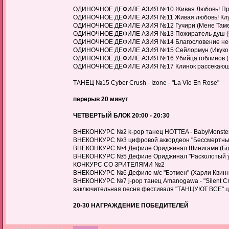
ОДИНОЧНОЕ ДЕФИЛЕ АЗИЯ №10 Живая Любовь! Проек
ОДИНОЧНОЕ ДЕФИЛЕ АЗИЯ №11 Живая любовь! Клуб 
ОДИНОЧНОЕ ДЕФИЛЕ АЗИЯ №12 Гучири (Мене Таме) 
ОДИНОЧНОЕ ДЕФИЛЕ АЗИЯ №13 Пожиратель душ (Соу
ОДИНОЧНОЕ ДЕФИЛЕ АЗИЯ №14 Благословение небож
ОДИНОЧНОЕ ДЕФИЛЕ АЗИЯ №15 Сейлормун (Икуко Цу
ОДИНОЧНОЕ ДЕФИЛЕ АЗИЯ №16 Убийца гоблинов (Уб
ОДИНОЧНОЕ ДЕФИЛЕ АЗИЯ №17 Клинок рассекающий 
ТАНЕЦ №15 Cyber Crush - Izone - "La Vie En Rose"
перерыв 20 минут
ЧЕТВЕРТЫЙ БЛОК 20:00 - 20:30
ВНЕКОНКУРС №2 k-pop танец HOTTEA - BabyMonster -
ВНЕКОНКУРС №3 цифровой аккордеон "Бессмертные"
ВНЕКОНКУРС №4 Дефиле Ориджинал Шинигами (Бог 
ВНЕКОНКУРС №5 Дефиле Ориджинал "Расколотый уг
КОНКУРС СО ЗРИТЕЛЯМИ №2
ВНЕКОНКУРС №6 Дефиле м/с "Бэтмен" (Харли Квинн
ВНЕКОНКУРС №7 j-pop танец Amanogawa - "Silent Cry
заключительная песня фестиваля "ТАНЦУЮТ ВСЕ" циф
20-30 НАГРАЖДЕНИЕ ПОБЕДИТЕЛЕЙ
05 май 2025, 00:30