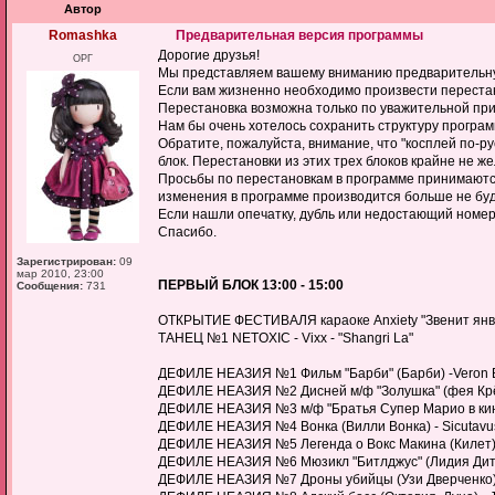
Автор
Romashka
Предварительная версия программы
Дорогие друзья!
ОРГ
Мы представляем вашему вниманию предварительн
Если вам жизненно необходимо произвести переста
Перестановка возможна только по уважительной прич
Нам бы очень хотелось сохранить структуру програм
Обратите, пожалуйста, внимание, что "косплей по-рус
блок. Перестановки из этих трех блоков крайне не ж
Просьбы по перестановкам в программе принимаются
изменения в программе производится больше не буд
Если нашли опечатку, дубль или недостающий номер
Спасибо.
Зарегистрирован:
09
мар 2010, 23:00
ПЕРВЫЙ БЛОК 13:00 - 15:00
Сообщения:
731
ОТКРЫТИЕ ФЕСТИВАЛЯ караоке Anxiety "Звенит янва
ТАНЕЦ №1 NETOXIC - Vixx - "Shangri La"
ДЕФИЛЕ НЕАЗИЯ №1 Фильм "Барби" (Барби) -Veron 
ДЕФИЛЕ НЕАЗИЯ №2 Дисней м/ф "Золушка" (фея Крё
ДЕФИЛЕ НЕАЗИЯ №3 м/ф "Братья Супер Марио в кино
ДЕФИЛЕ НЕАЗИЯ №4 Вонка (Вилли Вонка) - Sicutavu
ДЕФИЛЕ НЕАЗИЯ №5 Легенда о Вокс Макина (Килет) -
ДЕФИЛЕ НЕАЗИЯ №6 Мюзикл "Битлджус" (Лидия Дитц,
ДЕФИЛЕ НЕАЗИЯ №7 Дроны убийцы (Узи Дверченко) 