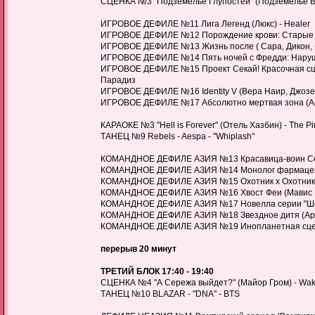
СЦЕНКА №3 "Подземелье Глупостей" (Подземелье Вк
ИГРОВОЕ ДЕФИЛЕ №11 Лига Легенд (Люкс) - Healer
ИГРОВОЕ ДЕФИЛЕ №12 Порождение крови: Старые ох
ИГРОВОЕ ДЕФИЛЕ №13 Жизнь после ( Сара, Дикон, Фрик
ИГРОВОЕ ДЕФИЛЕ №14 Пять ночей с Фредди: Наруше
ИГРОВОЕ ДЕФИЛЕ №15 Проект Секай! Красочная сцен
Парадиз
ИГРОВОЕ ДЕФИЛЕ №16 Identity V (Вера Наир, Джозе
ИГРОВОЕ ДЕФИЛЕ №17 Абсолютно мертвая зона (Анто
КАРАОКЕ №3 "Hell is Forever" (Отель Хазбин) - The Pi
ТАНЕЦ №9 Rebels - Aespa - "Whiplash"
КОМАНДНОЕ ДЕФИЛЕ АЗИЯ №13 Красавица-воин Сейлор 
КОМАНДНОЕ ДЕФИЛЕ АЗИЯ №14 Монолог фармацевта 
КОМАНДНОЕ ДЕФИЛЕ АЗИЯ №15 Охотник х Охотник ( Г
КОМАНДНОЕ ДЕФИЛЕ АЗИЯ №16 Хвост Феи (Мавис Ве
КОМАНДНОЕ ДЕФИЛЕ АЗИЯ №17 Новелла серии "Шесть
КОМАНДНОЕ ДЕФИЛЕ АЗИЯ №18 Звездное дитя (Арима К
КОМАНДНОЕ ДЕФИЛЕ АЗИЯ №19 Инопланетная сцена (
перерыв 20 минут
ТРЕТИЙ БЛОК 17:40 - 19:40
СЦЕНКА №4 "А Сережа выйдет?" (Майор Гром) - Wa
ТАНЕЦ №10 BLAZAR - "DNA" - BTS