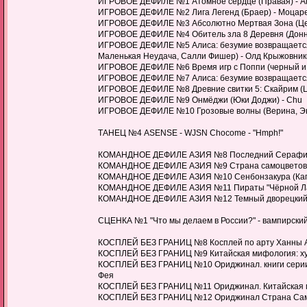
ИГРОВОЕ ДЕФИЛЕ №1 Атомное сердце (Правая) - Al
ИГРОВОЕ ДЕФИЛЕ №2 Лига Легенд (Браер) - Моцар
ИГРОВОЕ ДЕФИЛЕ №3 Абсолютно Мертвая Зона (Цезарь
ИГРОВОЕ ДЕФИЛЕ №4 Обитель зла 8 Деревня (Донна 
ИГРОВОЕ ДЕФИЛЕ №5 Алиса: безумие возвращается, 
Маленькая Неудача, Салли Фишер) - Олд Крыжовник
ИГРОВОЕ ДЕФИЛЕ №6 Время игр с Поппи (черный и син
ИГРОВОЕ ДЕФИЛЕ №7 Алиса: безумие возвращается 
ИГРОВОЕ ДЕФИЛЕ №8 Древние свитки 5: Скайрим (Ц
ИГРОВОЕ ДЕФИЛЕ №9 Онмёджи (Юки Доджи) - Chu
ИГРОВОЕ ДЕФИЛЕ №10 Грозовые волны (Верина, Энко
ТАНЕЦ №4 ASENSE - WJSN Chocome - "Hmph!"
КОМАНДНОЕ ДЕФИЛЕ АЗИЯ №8 Последний Серафим (Ми
КОМАНДНОЕ ДЕФИЛЕ АЗИЯ №9 Страна самоцветов (Ф
КОМАНДНОЕ ДЕФИЛЕ АЗИЯ №10 Сенбонзакура (Кагами
КОМАНДНОЕ ДЕФИЛЕ АЗИЯ №11 Пираты "Чёрной Лагуны"
КОМАНДНОЕ ДЕФИЛЕ АЗИЯ №12 Темный дворецкий (Зиг
СЦЕНКА №1 "Что мы делаем в России?" - вампирски
КОСПЛЕЙ БЕЗ ГРАНИЦ №8 Косплей по арту Ханны Алек
КОСПЛЕЙ БЕЗ ГРАНИЦ №9 Китайская мифология: хум
КОСПЛЕЙ БЕЗ ГРАНИЦ №10 Ориджинал. книги серии "Пл
Фея
КОСПЛЕЙ БЕЗ ГРАНИЦ №11 Ориджинал. Китайская мифо
КОСПЛЕЙ БЕЗ ГРАНИЦ №12 Ориджинал Страна Самоцве