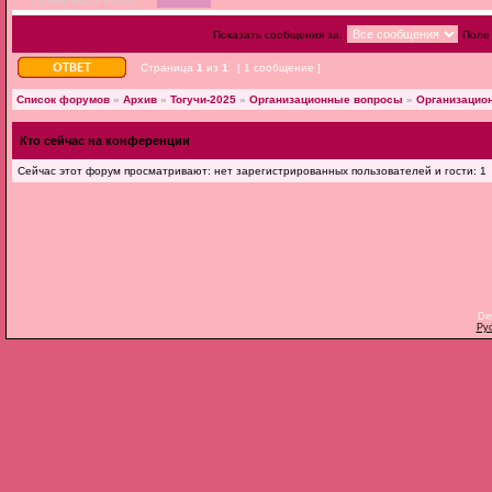
Показать сообщения за:
Поле
Страница
1
из
1
[ 1 сообщение ]
Список форумов
»
Архив
»
Тогучи-2025
»
Организационные вопросы
»
Организацио
Кто сейчас на конференции
Сейчас этот форум просматривают: нет зарегистрированных пользователей и гости: 1
De
Ру