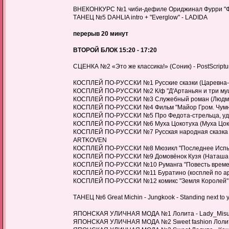
ВНЕКОНКУРС №1 чиби-дефиле Ориджинал Фурри "Фи
ТАНЕЦ №5 DAHLIA intro + "Everglow" - LADIDA
перерыв 20 минут
ВТОРОЙ БЛОК 15:20 - 17:20
СЦЕНКА №2 «Это же классика!» (Соник) - PostScript
КОСПЛЕЙ ПО-РУССКИ №1 Русские сказки (Царевна-Ле
КОСПЛЕЙ ПО-РУССКИ №2 К/ф "Д'Артаньян и три мушк
КОСПЛЕЙ ПО-РУССКИ №3 Служебный роман (Людмила 
КОСПЛЕЙ ПО-РУССКИ №4 Фильм "Майор Гром. Чумной 
КОСПЛЕЙ ПО-РУССКИ №5 Про Федота-стрельца, уда
КОСПЛЕЙ ПО-РУССКИ №6 Муха Цокотуха (Муха Цокот
КОСПЛЕЙ ПО-РУССКИ №7 Русская народная сказка «З
ARTKOVEN
КОСПЛЕЙ ПО-РУССКИ №8 Мюзикл "Последнее Испытан
КОСПЛЕЙ ПО-РУССКИ №9 Домовёнок Кузя (Наташа, К
КОСПЛЕЙ ПО-РУССКИ №10 Руманга "Повесть временн
КОСПЛЕЙ ПО-РУССКИ №11 Буратино (косплей по арта
КОСПЛЕЙ ПО-РУССКИ №12 комикс "Земля Королей" (П
ТАНЕЦ №6 Great Michin - Jungkook - Standing next to y
ЯПОНСКАЯ УЛИЧНАЯ МОДА №1 Лолита - Lady_Mis
ЯПОНСКАЯ УЛИЧНАЯ МОДА №2 Sweet fashion Лолита