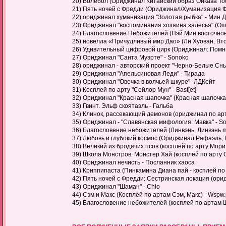
20) Волебол (Ориджинал Китайский образ Ойкава То
21) Пять ночей с Фредди (Ориджинал/Хуманизация Фок
22) ориджинал хуманизация "Золотая рыбка" - Мин 
23) Ориджинал "воспоминания хозяина залесья" (Ош
24) Благословение Небожителей (Пэй Мин восточное А
25) новелла «Причудливый мир Дао» (Ли Хуован, Вто
26) Удивительный цифровой цирк (Ориджинал: Помни, 
27) Ориджинал "Санта Муэрте" - Sonoko
28) ориджинал - авторский проект "Черно-Белые Сны"
29) Ориджинал "Апельсиновая Леди" - Тирада
30) Ориджинал "Овечка в волчьей шкуре" -ЛДКейт
31) Косплей по арту "Сейлор Мун" - Bast[et]
32) Ориджинал "Красная шапочка" (Красная шапочка, во
33) Гвинт. Эльф скоятаэль - Гальба
34) Клинок, рассекающий демонов (ориджинал по арт
35) Ориджинал - "Славянская мифология: Мавка" - S
36) Благословение небожителей (Линвэнь, Линвэнь ma
37) Любовь и глубокий космос (Ориджинал Рафаэль, Г
38) Великий из бродячих псов (косплей по арту Мори
39) Школа Монстров: Монстер Хай (косплей по арту 
40) Ориджинал нечисть - Посланник хаоса
41) Криппипаста (Пинкамина Диана пай - косплей по 
42) Пять ночей с Фредди: Сестринская локация (ори
43) Ориджинал "Шаман" - Chio
44) Сэм и Макс (Косплей по артам Сэм, Макс) - Wspw.
45) Благословение небожителей (косплей по артам 