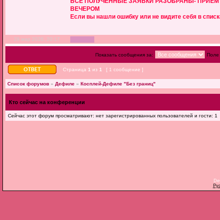
ВСЕ ПОЛУЧЕННЫЕ ЗАЯВКИ РАЗОБРАНЫ- ПРИЕМ З
ВЕЧЕРОМ
Если вы нашли ошибку или не видите себя в списк
29 мар 2026, 20:17
Показать сообщения за:
Поле
Страница
1
из
1
[ 1 сообщение ]
Список форумов
»
Дефиле
»
Косплей-Дефиле "Без границ"
Кто сейчас на конференции
Сейчас этот форум просматривают: нет зарегистрированных пользователей и гости: 1
De
Ру