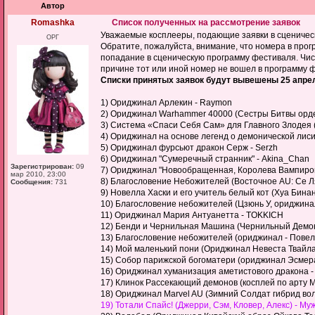
Автор
Romashka
Список полученных на рассмотрение заявок
Уважаемые косплееры, подающие заявки в сценичес
ОРГ
Обратите, пожалуйста, внимание, что номера в прог
попадание в сценическую программу фестиваля. Числ
причине тот или иной номер не вошел в программу 
Списки принятых заявок будут вывешены 25 апре
1) Ориджинал Арлекин - Raymon
2) Ориджинал Warhammer 40000 (Сестры Битвы ордена
3) Система «Спаси Себя Сам» для Главного Злодея (
4) Ориджинал на основе легенд о демонической лиси
5) Ориджинал фурсьют дракон Серж - Serzh
6) Ориджинал "Сумеречный странник" - Akina_Chan
Зарегистрирован:
09
7) Ориджинал "Новообращенная, Королева Вампиров"
мар 2010, 23:00
8) Благословение Небожителей (Восточное AU: Се Лянь,
Сообщения:
731
9) Новелла Хаски и его учитель белый кот (Хуа Бинан
10) Благословение небожителей (Цзюнь У, ориджинал
11) Ориджинал Мария Антуанетта - TOKKICH
12) Бенди и Чернильная Машина (Чернильный Демон
13) Благословение небожителей (ориджинал - Повел
14) Мой маленький пони (Ориджинал Невеста Твайла
15) Собор парижской богоматери (ориджинал Эсмерал
16) Ориджинал хуманизация аметистового дракона -
17) Клинок Рассекающий демонов (косплей по арту М
18) Ориджинал Marvel AU (Зимний Солдат гибрид вол
19) Тотали Спайс! (Джерри, Сэм, Кловер, Алекс) - М