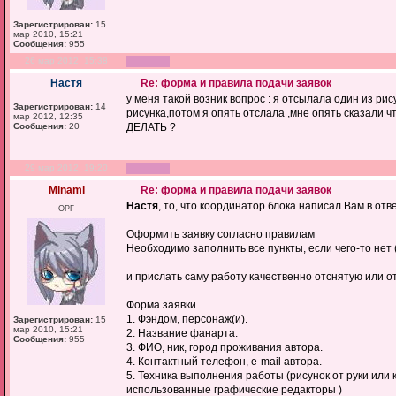
Зарегистрирован:
15
мар 2010, 15:21
Сообщения:
955
26 мар 2012, 15:38
Настя
Re: форма и правила подачи заявок
у меня такой возник вопрос : я отсылала один из ри
Зарегистрирован:
14
рисунка,потом я опять отслала ,мне опять сказали ч
мар 2012, 12:35
Сообщения:
20
ДЕЛАТЬ ?
29 мар 2012, 19:20
Minami
Re: форма и правила подачи заявок
Настя
, то, что координатор блока написал Вам в от
ОРГ
Оформить заявку согласно правилам
Необходимо заполнить все пункты, если чего-то нет 
и прислать саму работу качественно отснятую или 
Форма заявки.
1. Фэндом, персонаж(и).
Зарегистрирован:
15
мар 2010, 15:21
2. Название фанарта.
Сообщения:
955
3. ФИО, ник, город проживания автора.
4. Контактный телефон, e-mail автора.
5. Техника выполнения работы (рисунок от руки или
использованные графические редакторы )