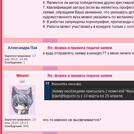
6. Является ли автор победителем других фестивале
7. Квалификация автора (если вы являетесь профес
заявке, обращаем Ваше внимание, что указывать дет
художественного вуза можно указывать по желанию)
8. В работах запрещены порнография, пропаганда н
9. Работа может участвовать в конкурсе только с сог
29 мар 2012, 21:39
Александра Пак
Re: форма и правила подачи заявок
а куда отправлять заявку в конкурс?? у меня ничего н
Зарегистрирован:
17
апр 2012, 14:49
Сообщения:
1
17 апр 2012, 14:52
Minami
Re: форма и правила подачи заявок
ОРГ
Romashka писал(а):
Заявку необходимо присылать с пометкой "Фан
[b]art@toguchi.ru с 10 марта по 25 апреля
Зарегистрирован:
15
что-то именно не высвечивается?
мар 2010, 15:21
Сообщения:
955
17 апр 2012, 20:18