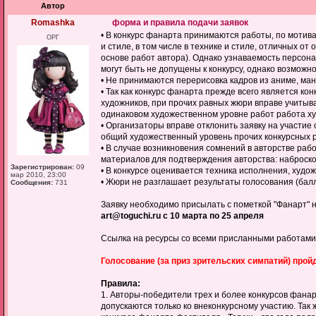
Автор
Romashka
форма и правила подачи заявок
• В конкурс фанарта принимаются работы, по мотивам
ОРГ
и стиле, в том числе в технике и стиле, отличных о
основе работ автора). Однако узнаваемость персона
могут быть не допущены к конкурсу, однако возможн
• Не принимаются перерисовка кадров из аниме, манг
• Так как конкурс фанарта прежде всего является к
художников, при прочих равных жюри вправе учитыв
одинаковом художественном уровне работ работа х
• Организаторы вправе отклонить заявку на участие
общий художественный уровень прочих конкурсных р
• В случае возникновения сомнений в авторстве ра
материалов для подтверждения авторства: набросков
Зарегистрирован:
09
• В конкурсе оценивается техника исполнения, худо
мар 2010, 23:00
• Жюри не разглашает результаты голосования (балл
Сообщения:
731
Заявку необходимо присылать с пометкой "Фанарт" 
art@toguchi.ru с 10 марта по 25 апреля
Ссылка на ресурсы со всеми присланными работами
Голосование (за приз зрительских симпатий) пройд
Правила:
1. Авторы-победители трех и более конкурсов фана
допускаются только ко внеконкурсному участию. Так