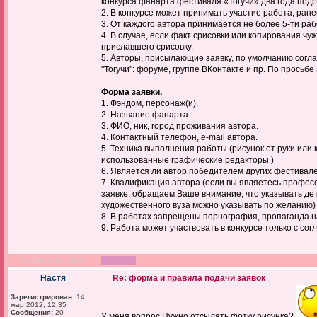
конкурса фанарта фестиваля «Тогучи» два года подр
2. В конкурсе может принимать участие работа, ра
3. От каждого автора принимается не более 5-ти раб
4. В случае, если факт срисовки или копирования чу
приславшего срисовку.
5. Авторы, присылающие заявку, по умолчанию сог
"Тогучи": форуме, группе ВКонтакте и пр. По просьбе
Форма заявки.
1. Фэндом, персонаж(и).
2. Название фанарта.
3. ФИО, ник, город проживания автора.
4. Контактный телефон, e-mail автора.
5. Техника выполнения работы (рисунок от руки или
использованные графические редакторы )
6. Является ли автор победителем других фестивале
7. Квалификация автора (если вы являетесь профес
заявке, обращаем Ваше внимание, что указывать дет
художественного вуза можно указывать по желанию)
8. В работах запрещены порнография, пропаганда н
9. Работа может участвовать в конкурсе только с сог
11 фев 2012, 13:57
Настя
Re: форма и правила подачи заявок
Зарегистрирован:
14
мар 2012, 12:35
Сообщения:
20
У меня вопрос Нужно отсылать фотку рисунка?