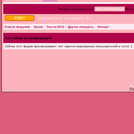
Показать сообщения за:
Поле
Страница
1
из
1
[ Сообщений: 18 ]
Список форумов
»
Архив
»
Тогучи-2012
»
Другие конкурсы
»
Фанарт
Кто сейчас на конференции
Сейчас этот форум просматривают: нет зарегистрированных пользователей и гости: 1
De
Ру